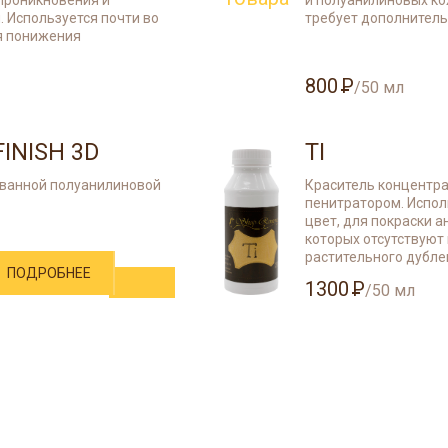
проникновения и
и полуанилиновых ко
. Используется почти во
требует дополнитель
ля понижения
800
/50 мл
ПОДРОБНЕЕ
FINISH 3D
TI
ованной полуанилиновой
Краситель концентра
пенитратором. Испол
цвет, для покраски 
которых отсутствуют
растительного дубле
ПОДРОБНЕЕ
1300
/50 мл