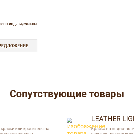
Инновационн
кожаных изд
РЕДЛОЖЕНИЕ
Сопутствующие товары
LEATHER LI
краски или красителя на
Краска на водно-вос