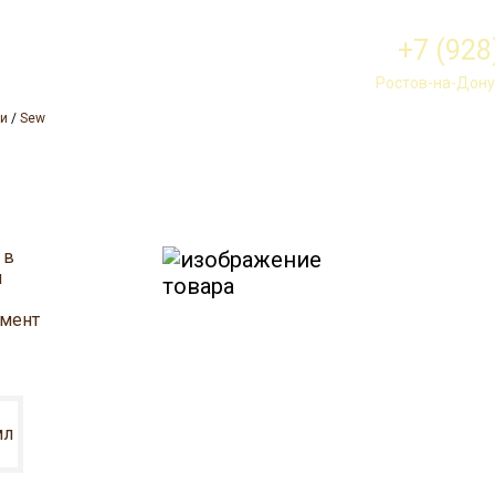
+7 (928
Ростов-на-Дону,
жи
/
Sew
основа для
 в
анилиновых
я
полуанили
вещей свет
амент
тонов
мл
6700