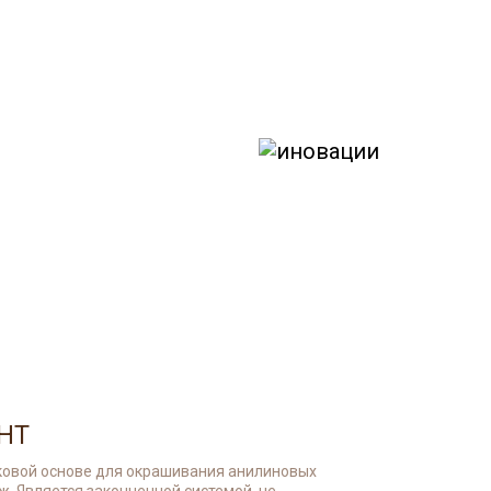
ая технология реставрации
елий от Novotech
GHT
ковой основе для окрашивания анилиновых