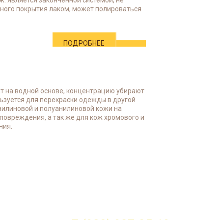
ж. Является законченной системой, не
ного покрытия лаком, может полироваться
ПОДРОБНЕЕ
т на водной основе, концентрацию убирают
ьзуется для перекраски одежды в другой
анилиновой и полуанилиновой кожи на
 повреждения, а так же для кож хромового и
ния.
ПОДРОБНЕЕ