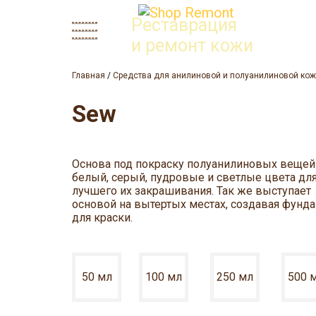
Реставрация
и ремонт кожи
Главная
/
Средства для анилиновой и полуанилиновой ко
Sew
Основа под покраску полуанилиновых вещей
белый, серый, пудровые и светлые цвета дл
лучшего их закрашивания. Так же выступает
основой на вытертых местах, создавая фунд
для краски.
50 мл
100 мл
250 мл
500 
680
1350
3570