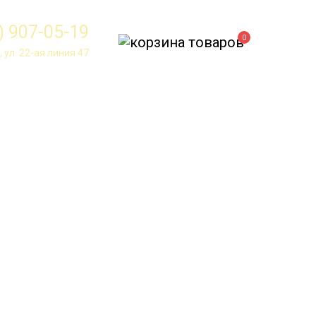
) 907-05-19
0
 ул. 22-ая линия 47
КОНЦЕНТРАТ,
 и
РАЗВОДИТЬ С
новых
ВОДОЙ
лых